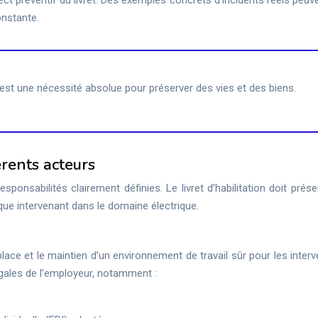
pect préventif du livret. Des exemples concrets d’incidents réels peuv
onstante.
c’est une nécessité absolue pour préserver des vies et des biens.
érents acteurs
sponsabilités clairement définies. Le livret d’habilitation doit prés
que intervenant dans le domaine électrique.
lace et le maintien d’un environnement de travail sûr pour les inter
 légales de l’employeur, notamment :