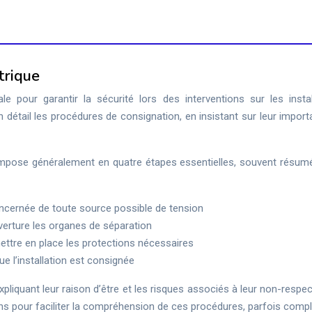
trique
e pour garantir la sécurité lors des interventions sur les instal
 en détail les procédures de consignation, en insistant sur leur impor
ompose généralement en quatre étapes essentielles, souvent résum
n concernée de toute source possible de tension
ouverture les organes de séparation
t mettre en place les protections nécessaires
ue l’installation est consignée
xpliquant leur raison d’être et les risques associés à leur non-respect
ons pour faciliter la compréhension de ces procédures, parfois comp