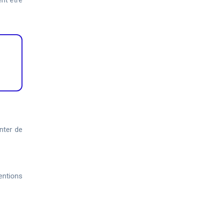
ent être
enter de
ventions