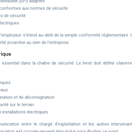
dividuelle (EPI) adaptés
el conformes aux normes de sécurité
es de sécurité
électriques
e l’employeur s’étend au-delà de la simple conformité réglementaire. L
ité proactive au sein de l’entreprise.
rique
 essentiel dans la chaîne de sécurité. Le livret doit définir claire
riques
vaux
nation et de déconsignation
rité sur le terrain
 installations électriques
unication entre le chargé d’exploitation et les autres intervenan
tion est cruciale peuvent être inclus pour illustrer ce point.