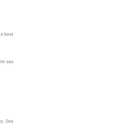
e livret
ment ses
ts. Des