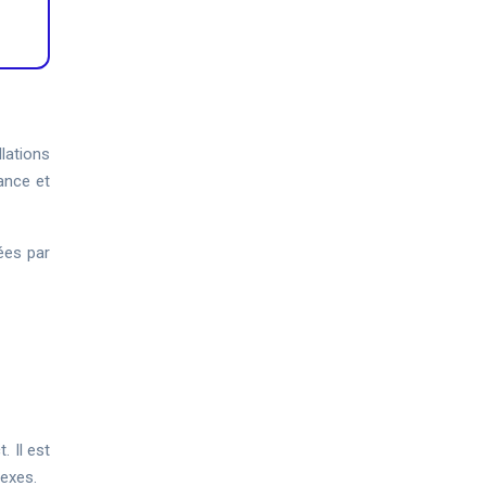
lations
tance et
ées par
. Il est
lexes.