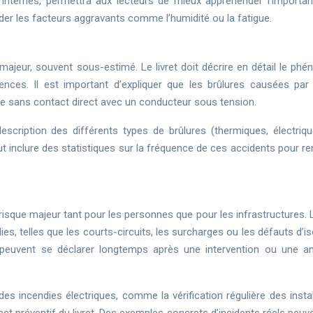
 internes, permettra aux lecteurs de mieux appréhender l’importa
der les facteurs aggravants comme l’humidité ou la fatigue.
majeur, souvent sous-estimé. Le livret doit décrire en détail le ph
ences. Il est important d’expliquer que les brûlures causées par
e sans contact direct avec un conducteur sous tension.
description des différents types de brûlures (thermiques, électriqu
 peut inclure des statistiques sur la fréquence de ces accidents pour r
risque majeur tant pour les personnes que pour les infrastructures. L
es, telles que les courts-circuits, les surcharges ou les défauts d’is
s peuvent se déclarer longtemps après une intervention ou une a
s incendies électriques, comme la vérification régulière des instal